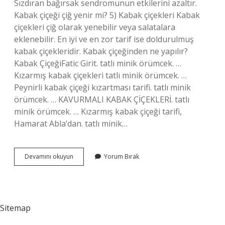
Sızdıran bağırsak sendromunun etkilerini azaltır.
Kabak çiçeği çiğ yenir mi? 5) Kabak çiçekleri Kabak
çiçekleri çiğ olarak yenebilir veya salatalara
eklenebilir. En iyi ve en zor tarif ise doldurulmuş
kabak çiçekleridir. Kabak çiçeğinden ne yapılır?
Kabak ÇiçeğiFatic Girit. tatlı minik örümcek. …
Kızarmış kabak çiçekleri tatlı minik örümcek. …
Peynirli kabak çiçeği kızartması tarifi. tatlı minik
örümcek. … KAVURMALI KABAK ÇİÇEKLERİ. tatlı
minik örümcek. … Kızarmış kabak çiçeği tarifi,
Hamarat Abla’dan. tatlı minik…
Kabak
Devamını okuyun
Yorum Bırak
Çiçeği
Ne
Ise
Yarar
Sitemap