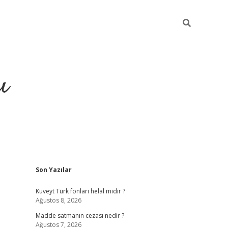
ı
Sidebar
Son Yazılar
hiltonbet yeni giriş
betexper güvenilir
Kuveyt Türk fonları helal midir ?
Ağustos 8, 2026
Madde satmanın cezası nedir ?
Ağustos 7, 2026