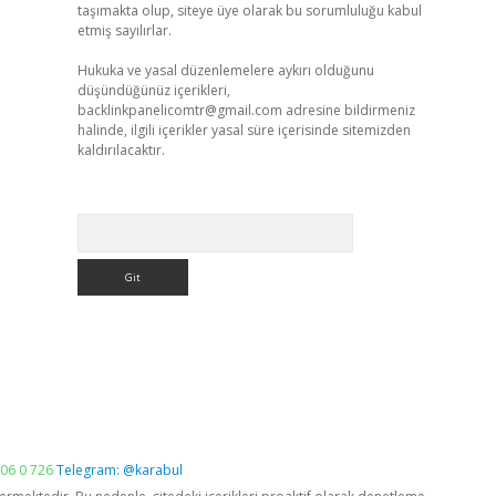
taşımakta olup, siteye üye olarak bu sorumluluğu kabul
etmiş sayılırlar.
Hukuka ve yasal düzenlemelere aykırı olduğunu
düşündüğünüz içerikleri,
backlinkpanelicomtr@gmail.com
adresine bildirmeniz
halinde, ilgili içerikler yasal süre içerisinde sitemizden
kaldırılacaktır.
Arama
06 0 726
Telegram: @karabul