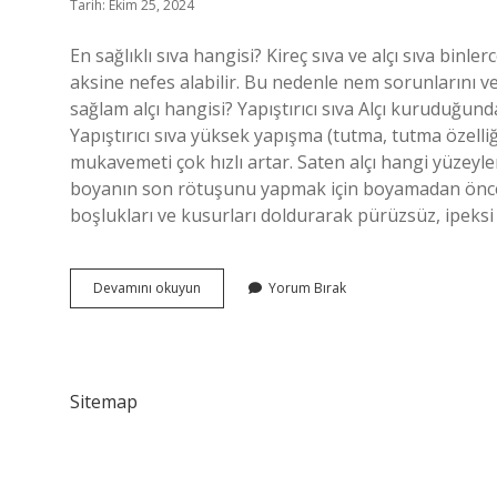
Tarih: Ekim 25, 2024
En sağlıklı sıva hangisi? Kireç sıva ve alçı sıva binl
aksine nefes alabilir. Bu nedenle nem sorunlarını ve
sağlam alçı hangisi? Yapıştırıcı sıva Alçı kuruduğu
Yapıştırıcı sıva yüksek yapışma (tutma, tutma özelliği
mukavemeti çok hızlı artar. Saten alçı hangi yüzeyler
boyanın son rötuşunu yapmak için boyamadan önce 
boşlukları ve kusurları doldurarak pürüzsüz, ipeksi b
Alçı
Devamını okuyun
Yorum Bırak
Sıva
Mı
Saten
Alçı
Mı
Sitemap