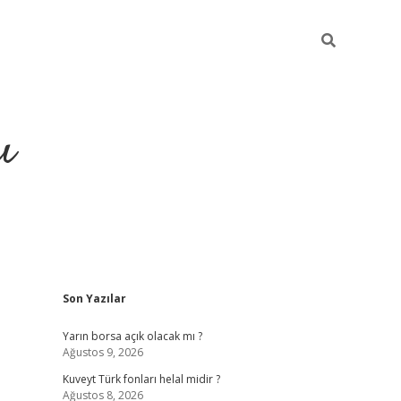
ı
Sidebar
Son Yazılar
hiltonbet yeni giriş
betexper güvenili
Yarın borsa açık olacak mı ?
Ağustos 9, 2026
Kuveyt Türk fonları helal midir ?
Ağustos 8, 2026