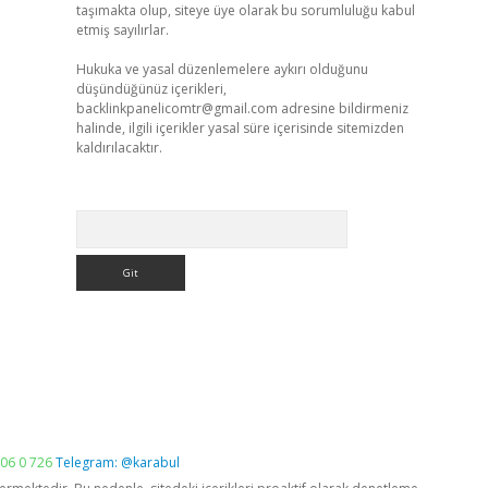
taşımakta olup, siteye üye olarak bu sorumluluğu kabul
etmiş sayılırlar.
Hukuka ve yasal düzenlemelere aykırı olduğunu
düşündüğünüz içerikleri,
backlinkpanelicomtr@gmail.com
adresine bildirmeniz
halinde, ilgili içerikler yasal süre içerisinde sitemizden
kaldırılacaktır.
Arama
06 0 726
Telegram: @karabul