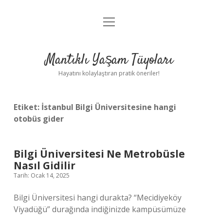
menüyü
Anasayfa
aç
Gizlilik Politikası
Mantıklı Yaşam Tüyoları
Yasal Uyarı
Hayatını kolaylaştıran pratik öneriler!
Hakkımızda
Etiket:
İstanbul Bilgi Üniversitesine hangi
otobüs gider
Bilgi Üniversitesi Ne Metrobüsle
Nasıl Gidilir
Tarih: Ocak 14, 2025
Bilgi Üniversitesi hangi durakta? “Mecidiyeköy
Viyadüğü” durağında indiğinizde kampüsümüze