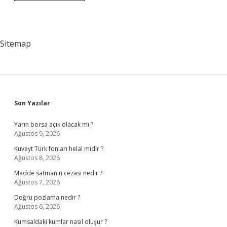
Üniversitesi
Ne
Metrobüsle
Nasıl
Gidilir
Sitemap
Sidebar
Son Yazılar
Yarın borsa açık olacak mı ?
Ağustos 9, 2026
Kuveyt Türk fonları helal midir ?
Ağustos 8, 2026
Madde satmanın cezası nedir ?
Ağustos 7, 2026
Doğru pozlama nedir ?
Ağustos 6, 2026
Kumsaldaki kumlar nasıl oluşur ?