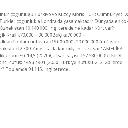
sunun çoğunluğu Türkiye ve Kuzey Kıbrıs Türk Cumhuriyeti v
i Türkler çoğunlukla Londra’da yaşamaktadır. Dünyada en ço
Özbekistan 10.140.000. İngiltere’de ne kadar Kürt var?
k Krallık70.000 – 90.000Belçika70.000 –
alklarıToplam nüfusİran15.000.000–20.000.000 (nüfusun
zakistan12.300. Amerika’da kaç milyon Türk var? AMERİKA
lik oranı (%): 14,9 (2020)Çalışan sayısı: 152.580.000ÜLKEDE
ı nüfus: 44.932.901 (2020)Türkiye nüfusu: 212. Gallerde
ar? Toplamda 91.115, İngiltere’de…