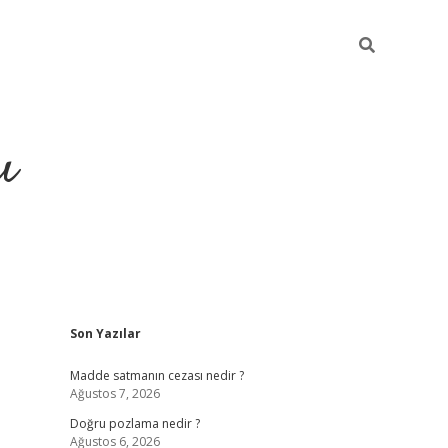
ı
Sidebar
Son Yazılar
hiltonbet yeni giriş
betexper güvenili
Madde satmanın cezası nedir ?
Ağustos 7, 2026
Doğru pozlama nedir ?
Ağustos 6, 2026