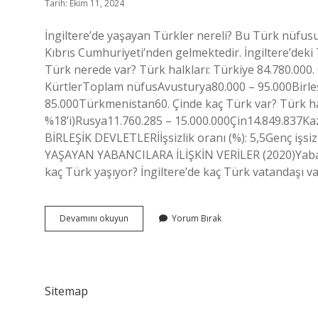
Tarih: Ekim 11, 2024
İngiltere’de yaşayan Türkler nereli? Bu Türk nüfu
Kıbrıs Cumhuriyeti’nden gelmektedir. İngiltere’dek
Türk nerede var? Türk halkları: Türkiye 84.780.000. 
KürtlerToplam nüfusAvusturya80.000 – 95.000Birleşi
85.000Türkmenistan60. Çinde kaç Türk var? Türk h
%18’i)Rusya11.760.285 – 15.000.000Çin14.849.837Ka
BİRLEŞİK DEVLETLERİİşsizlik oranı (%): 5,5Genç işsiz
YAŞAYAN YABANCILARA İLİŞKİN VERİLER (2020)Yabanc
kaç Türk yaşıyor? İngiltere’de kaç Türk vatandaşı v
İNgilterede
Devamını okuyun
Yorum Bırak
Kaç
Milyon
Türk
Var
Sitemap