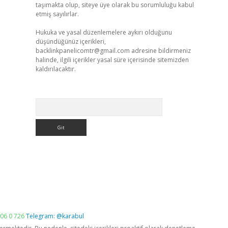
taşımakta olup, siteye üye olarak bu sorumluluğu kabul
etmiş sayılırlar.
Hukuka ve yasal düzenlemelere aykırı olduğunu
düşündüğünüz içerikleri,
backlinkpanelicomtr@gmail.com
adresine bildirmeniz
halinde, ilgili içerikler yasal süre içerisinde sitemizden
kaldırılacaktır.
Arama
06 0 726
Telegram: @karabul