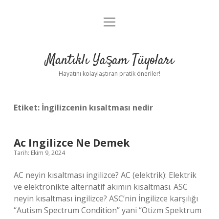
menüyü
Anasayfa
aç
Gizlilik Politikası
Mantıklı Yaşam Tüyoları
Yasal Uyarı
Hayatını kolaylaştıran pratik öneriler!
Hakkımızda
Etiket:
İngilizcenin kısaltması nedir
Ac Ingilizce Ne Demek
Tarih: Ekim 9, 2024
AC neyin kısaltması ingilizce? AC (elektrik): Elektrik
ve elektronikte alternatif akımın kısaltması. ASC
neyin kısaltması ingilizce? ASC’nin İngilizce karşılığı
“Autism Spectrum Condition” yani “Otizm Spektrum