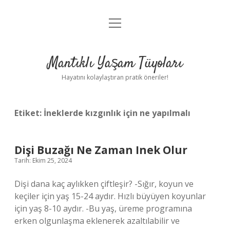
menüyü
Anasayfa
aç
Gizlilik Politikası
Mantıklı Yaşam Tüyoları
Yasal Uyarı
Hayatını kolaylaştıran pratik öneriler!
Hakkımızda
Etiket:
İneklerde kızgınlık için ne yapılmalı
Dişi Buzağı Ne Zaman Inek Olur
Tarih: Ekim 25, 2024
Dişi dana kaç aylıkken çiftleşir? -Sığır, koyun ve
keçiler için yaş 15-24 aydır. Hızlı büyüyen koyunlar
için yaş 8-10 aydır. -Bu yaş, üreme programına
erken olgunlaşma eklenerek azaltılabilir ve