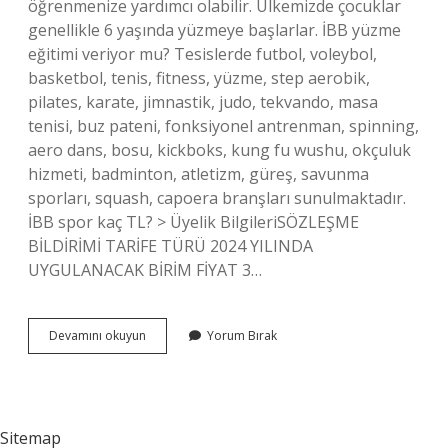
öğrenmenize yardımcı olabilir. Ülkemizde çocuklar
genellikle 6 yaşında yüzmeye başlarlar. İBB yüzme
eğitimi veriyor mu? Tesislerde futbol, ​​voleybol,
basketbol, ​​tenis, fitness, yüzme, step aerobik,
pilates, karate, jimnastik, judo, tekvando, masa
tenisi, buz pateni, fonksiyonel antrenman, spinning,
aero dans, bosu, kickboks, kung fu wushu, okçuluk
hizmeti, badminton, atletizm, güreş, savunma
sporları, squash, capoera branşları sunulmaktadır.
İBB spor kaç TL? > Üyelik BilgileriSÖZLEŞME
BİLDİRİMİ TARİFE TÜRÜ 2024 YILINDA
UYGULANACAK BİRİM FİYAT 3…
Ibb
Devamını okuyun
Yorum Bırak
Yüzme
Kursu
Kaç
Yaş
Sitemap