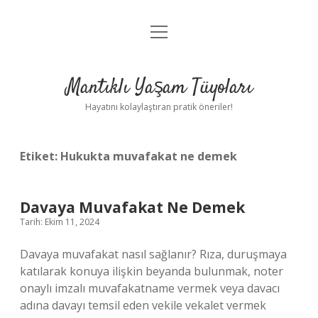
menüyü
Anasayfa
aç
Gizlilik Politikası
Mantıklı Yaşam Tüyoları
Yasal Uyarı
Hayatını kolaylaştıran pratik öneriler!
Hakkımızda
Etiket:
Hukukta muvafakat ne demek
Davaya Muvafakat Ne Demek
Tarih: Ekim 11, 2024
Davaya muvafakat nasıl sağlanır? Rıza, duruşmaya
katılarak konuya ilişkin beyanda bulunmak, noter
onaylı imzalı muvafakatname vermek veya davacı
adına davayı temsil eden vekile vekalet vermek