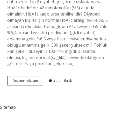
daha azdır. Tip 2 diyabet geliştirme riskiniz varsa,
HbA1c hedefiniz 42 mmol/mol’ün (%6) altında
olmalıdır. HbA1c kaç olursa tehlikelidir? Diyabeti
olmayan kişiler için normal HbA1c aralığı %4 ile %5,6
arasında olmalıdır. Hemoglobin A1c seviyesi %5,7 ile
%6,4 arasındaysa bu prediyabet (gizli diyabet)
anlamına gelir. %6,5 veya üzeri seviyeler diyabetiniz
olduğu anlamına gelir. 300 şeker yüksek mi? Tokluk
kan şekeri düzeyinin 100-140 mg/dL arasında
olması, kişinin normal (sağlıklı) seviyede olduğunu
gösterir. Yaşa göre kan şekeri kaç…
3
Devamını okuyun
Yorum Bırak
Aylık
Kan
Şekeri
Normalde
Kaç
Sitemap
Olmalı