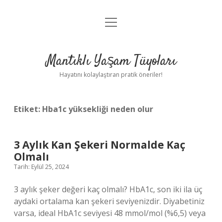
menüyü
Anasayfa
aç
Gizlilik Politikası
Mantıklı Yaşam Tüyoları
Yasal Uyarı
Hayatını kolaylaştıran pratik öneriler!
Hakkımızda
Etiket:
Hba1c yüksekliği neden olur
3 Aylık Kan Şekeri Normalde Kaç
Olmalı
Tarih: Eylül 25, 2024
3 aylık şeker değeri kaç olmalı? HbA1c, son iki ila üç
aydaki ortalama kan şekeri seviyenizdir. Diyabetiniz
varsa, ideal HbA1c seviyesi 48 mmol/mol (%6,5) veya