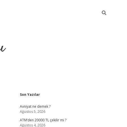
ı
Sidebar
Son Yazılar
hiltonbet yeni giriş
betexper güvenilir
Avniyat ne demek ?
Ağustos 5, 2026
ATM’den 20000 TL çekilir mi ?
Ağustos 4, 2026