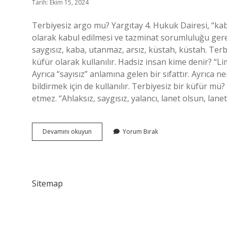
Tarih: Ekim 15, 2024
Terbiyesiz argo mu? Yargıtay 4. Hukuk Dairesi, “kaba
olarak kabul edilmesi ve tazminat sorumluluğu gerek
saygısız, kaba, utanmaz, arsız, küstah, küstah. Terbi
küfür olarak kullanılır. Hadsiz insan kime denir? “Li
Ayrıca “sayısız” anlamına gelen bir sıfattır. Ayrıca
bildirmek için de kullanılır. Terbiyesiz bir küfür mü
etmez. “Ahlaksız, saygısız, yalancı, lanet olsun, lane
Terbiyesiz
Devamını okuyun
Yorum Bırak
Kime
Denir
Sitemap