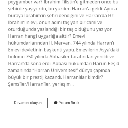
peygamber var? İbrahim Filistin’e gitmeden önce bu
şehirde yaşıyordu, bu yüzden Harran’a geldi. Ayrıca
buraya İbrahim’in şehri dendiğini ve Harran’da Hz.
İbrahim’in evi, onun adını taşıyan bir cami ve
oturduğunda yaslandığı bir taş olduğunu yazıyor.
Harran hangi uygarlığa aittir? Emevi
hükümdarlarından II. Mervan, 744 yılında Harran’ı
Emevi devletinin başkenti yaptı. Emevilerin Asya’daki
bölümü 750 yılında Abbasiler tarafından yenildi ve
Harran’da sona erdi. Abbasi hükümdarı Harun Reşid
zamanında “Harran Üniversitesi” dünya çapında
büyük bir prestij kazandı. Harranlılar kimdir?
Şemsîler/Harranîler, yerleşim…
Harran
Devamını okuyun
Yorum Bırak
Dini
Nedir