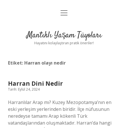
menüyü
Anasayfa
aç
Gizlilik Politikası
Mantıklı Yaşam Tüyoları
Yasal Uyarı
Hayatını kolaylaştıran pratik öneriler!
Hakkımızda
Etiket:
Harran olayı nedir
Harran Dini Nedir
Tarih: Eylül 24, 2024
Harranlılar Arap mı? Kuzey Mezopotamya’nın en
eski yerleşim yerlerinden biridir. İlçe nüfusunun
neredeyse tamamı Arap kökenli Türk
vatandaşlarından oluşmaktadır. Harran’da hangi