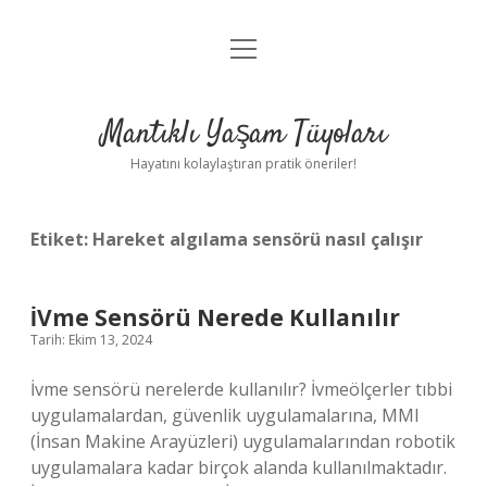
menüyü
Anasayfa
aç
Gizlilik Politikası
Mantıklı Yaşam Tüyoları
Yasal Uyarı
Hayatını kolaylaştıran pratik öneriler!
Hakkımızda
Etiket:
Hareket algılama sensörü nasıl çalışır
İVme Sensörü Nerede Kullanılır
Tarih: Ekim 13, 2024
İvme sensörü nerelerde kullanılır? İvmeölçerler tıbbi
uygulamalardan, güvenlik uygulamalarına, MMI
(İnsan Makine Arayüzleri) uygulamalarından robotik
uygulamalara kadar birçok alanda kullanılmaktadır.