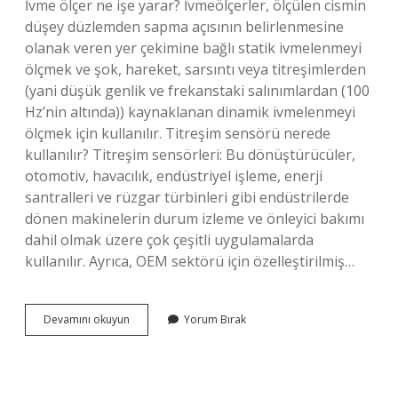
İvme ölçer ne işe yarar? İvmeölçerler, ölçülen cismin
düşey düzlemden sapma açısının belirlenmesine
olanak veren yer çekimine bağlı statik ivmelenmeyi
ölçmek ve şok, hareket, sarsıntı veya titreşimlerden
(yani düşük genlik ve frekanstaki salınımlardan (100
Hz’nin altında)) kaynaklanan dinamik ivmelenmeyi
ölçmek için kullanılır. Titreşim sensörü nerede
kullanılır? Titreşim sensörleri: Bu dönüştürücüler,
otomotiv, havacılık, endüstriyel işleme, enerji
santralleri ve rüzgar türbinleri gibi endüstrilerde
dönen makinelerin durum izleme ve önleyici bakımı
dahil olmak üzere çok çeşitli uygulamalarda
kullanılır. Ayrıca, OEM sektörü için özelleştirilmiş…
İVme
Devamını okuyun
Yorum Bırak
Sensörü
Nerede
Kullanılır