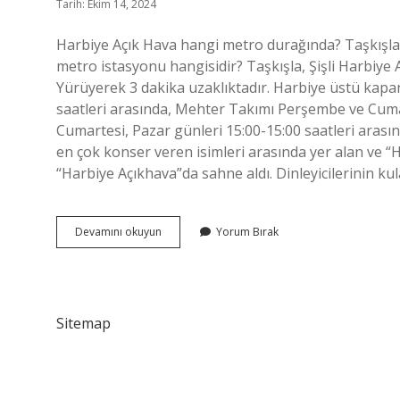
Tarih: Ekim 14, 2024
Harbiye Açık Hava hangi metro durağında? Taşkışla, 
metro istasyonu hangisidir? Taşkışla, Şişli Harbiye 
Yürüyerek 3 dakika uzaklıktadır. Harbiye üstü kapa
saatleri arasında, Mehter Takımı Perşembe ve Cuma 
Cumartesi, Pazar günleri 15:00-15:00 saatleri arasın
en çok konser veren isimleri arasında yer alan ve 
“Harbiye Açıkhava”da sahne aldı. Dinleyicilerinin k
Harbiye
Devamını okuyun
Yorum Bırak
Açık
Hava
Tiyatrosu
Nasıl
Gidilir
Sitemap