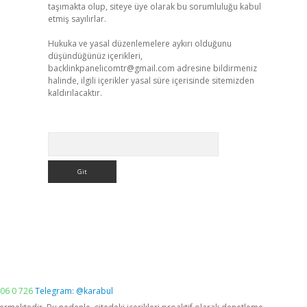
taşımakta olup, siteye üye olarak bu sorumluluğu kabul
etmiş sayılırlar.
Hukuka ve yasal düzenlemelere aykırı olduğunu
düşündüğünüz içerikleri,
backlinkpanelicomtr@gmail.com
adresine bildirmeniz
halinde, ilgili içerikler yasal süre içerisinde sitemizden
kaldırılacaktır.
Arama
06 0 726
Telegram: @karabul