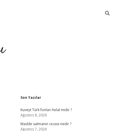
ı
Sidebar
Son Yazılar
hiltonbet yeni giriş
betexper güvenili
Kuveyt Türk fonları helal midir ?
Ağustos 8, 2026
Madde satmanın cezası nedir ?
Ağustos 7, 2026