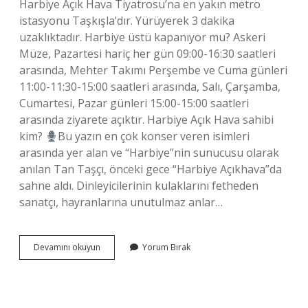
Harbiye Açık Hava Tiyatrosu’na en yakın metro
istasyonu Taşkışla’dır. Yürüyerek 3 dakika
uzaklıktadır. Harbiye üstü kapanıyor mu? Askeri
Müze, Pazartesi hariç her gün 09:00-16:30 saatleri
arasında, Mehter Takımı Perşembe ve Cuma günleri
11:00-11:30-15:00 saatleri arasında, Salı, Çarşamba,
Cumartesi, Pazar günleri 15:00-15:00 saatleri
arasında ziyarete açıktır. Harbiye Açık Hava sahibi
kim?
Bu yazın en çok konser veren isimleri
arasında yer alan ve “Harbiye”nin sunucusu olarak
anılan Tan Taşçı, önceki gece “Harbiye Açıkhava”da
sahne aldı. Dinleyicilerinin kulaklarını fetheden
sanatçı, hayranlarına unutulmaz anlar…
Harbiye
Devamını okuyun
Yorum Bırak
Açık
Hava
Tiyatrosu
Nasıl