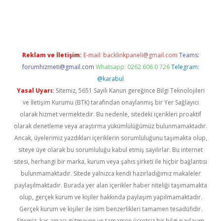
üvenilir mi
elexbetgiris.org
Reklam ve İletişim:
E-mail:
backlinkpaneli@gmail.com
Teams:
forumhizmeti@gmail.com
Whatsapp: 0262 606 0 726
Telegram:
@karabul
Yasal Uyarı:
Sitemiz, 5651 Sayılı Kanun gereğince Bilgi Teknolojileri
ve İletişim Kurumu (BTK) tarafından onaylanmış bir Yer Sağlayıcı
olarak hizmet vermektedir. Bu nedenle, sitedeki içerikleri proaktif
olarak denetleme veya araştırma yükümlülüğümüz bulunmamaktadır.
Ancak, üyelerimiz yazdıkları içeriklerin sorumluluğunu taşımakta olup,
siteye üye olarak bu sorumluluğu kabul etmiş sayılırlar. Bu internet
sitesi, herhangi bir marka, kurum veya şahıs şirketi ile hiçbir bağlantısı
bulunmamaktadır. Sitede yalnızca kendi hazırladığımız makaleler
paylaşılmaktadır. Burada yer alan içerikler haber niteliği taşımamakta
olup, gerçek kurum ve kişiler hakkında paylaşım yapılmamaktadır.
Gerçek kurum ve kişiler ile isim benzerlikleri tamamen tesadüfidir.
Sitemiz, kar amacı gütmeyen ve tamamen ücretsiz bir bilgi paylaşım