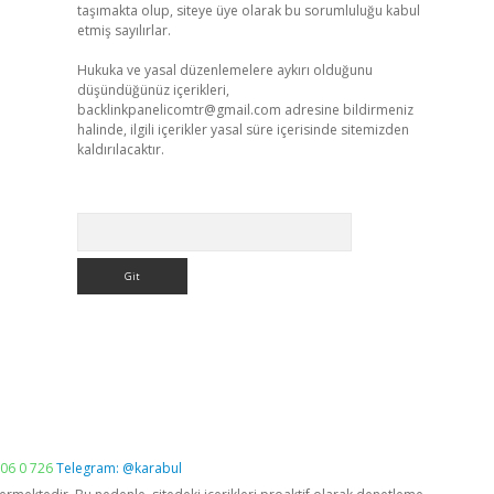
taşımakta olup, siteye üye olarak bu sorumluluğu kabul
etmiş sayılırlar.
Hukuka ve yasal düzenlemelere aykırı olduğunu
düşündüğünüz içerikleri,
backlinkpanelicomtr@gmail.com
adresine bildirmeniz
halinde, ilgili içerikler yasal süre içerisinde sitemizden
kaldırılacaktır.
Arama
06 0 726
Telegram: @karabul