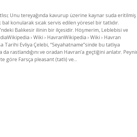
tlısı; Unu tereyağında kavurup üzerine kaynar suda eritilmiş
bal konularak sıcak servis edilen yöresel bir tatlıdır.
eki Balıkesir ilinin bir ilçesidir. Höşmerim, Leblebisi ve
diaWikipedia › Wiki › HavranWikipedia › Wiki › Havran
a Tarihi Evliya Çelebi, “Seyahatname”sinde bu tatlıya
 da rastlandığını ve oradan Havran’a geçtiğini anlatır. Peyni
yete göre Farsça pleasant (tatlı) ve…