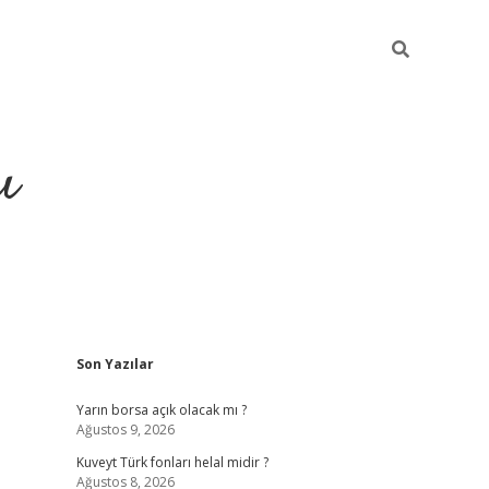
ı
Sidebar
Son Yazılar
hiltonbet yeni giriş
betexper güvenili
Yarın borsa açık olacak mı ?
Ağustos 9, 2026
Kuveyt Türk fonları helal midir ?
Ağustos 8, 2026