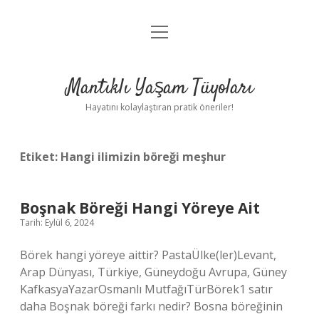
menüyü
Anasayfa
aç
Gizlilik Politikası
Mantıklı Yaşam Tüyoları
Yasal Uyarı
Hayatını kolaylaştıran pratik öneriler!
Hakkımızda
Etiket:
Hangi ilimizin böreği meşhur
Boşnak Böreği Hangi Yöreye Ait
Tarih: Eylül 6, 2024
Börek hangi yöreye aittir? PastaÜlke(ler)Levant,
Arap Dünyası, Türkiye, Güneydoğu Avrupa, Güney
KafkasyaYazarOsmanlı MutfağıTürBörek1 satır
daha Boşnak böreği farkı nedir? Bosna böreğinin