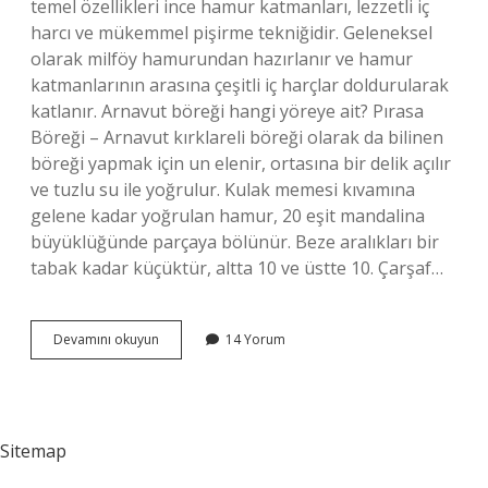
temel özellikleri ince hamur katmanları, lezzetli iç
harcı ve mükemmel pişirme tekniğidir. Geleneksel
olarak milföy hamurundan hazırlanır ve hamur
katmanlarının arasına çeşitli iç harçlar doldurularak
katlanır. Arnavut böreği hangi yöreye ait? Pırasa
Böreği – Arnavut kırklareli böreği olarak da bilinen
böreği yapmak için un elenir, ortasına bir delik açılır
ve tuzlu su ile yoğrulur. Kulak memesi kıvamına
gelene kadar yoğrulan hamur, 20 eşit mandalina
büyüklüğünde parçaya bölünür. Beze aralıkları bir
tabak kadar küçüktür, altta 10 ve üstte 10. Çarşaf…
Boşnak
Devamını okuyun
14 Yorum
Böreği
Hangi
Yöreye
Ait
Sitemap