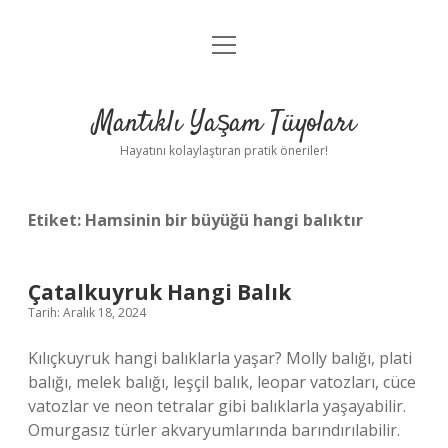
menüyü
Anasayfa
aç
Gizlilik Politikası
Mantıklı Yaşam Tüyoları
Yasal Uyarı
Hayatını kolaylaştıran pratik öneriler!
Hakkımızda
Etiket:
Hamsinin bir büyüğü hangi balıktır
Çatalkuyruk Hangi Balık
Tarih: Aralık 18, 2024
Kılıçkuyruk hangi balıklarla yaşar? Molly balığı, plati
balığı, melek balığı, leşçil balık, leopar vatozları, cüce
vatozlar ve neon tetralar gibi balıklarla yaşayabilir.
Omurgasız türler akvaryumlarında barındırılabilir.