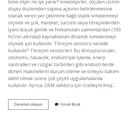
İvme ölçer ne işe yarar? İvmeölçerler, ölçülen cismin
düşey düzlemden sapma açısının belirlenmesine
olanak veren yer çekimine bağlı statik ivmelenmeyi
ölçmek ve şok, hareket, sarsıntı veya titreşimlerden
(yani düşük genlik ve frekanstaki salınımlardan (100
Hz’nin altında)) kaynaklanan dinamik ivmelenmeyi
ölçmek için kullanılır. Titreşim sensörü nerede
kullanılır? Titreşim sensörleri: Bu dönüştürücüler,
otomotiv, havacılık, endüstriyel işleme, enerji
santralleri ve rüzgar türbinleri gibi endüstrilerde
dönen makinelerin durum izleme ve önleyici bakımı
dahil olmak üzere çok çeşitli uygulamalarda
kullanılır. Ayrıca, OEM sektörü için özelleştirilmiş…
İVme
Devamını okuyun
Yorum Bırak
Sensörü
Nerede
Kullanılır