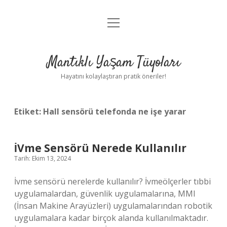
menüyü
Anasayfa
aç
Gizlilik Politikası
Mantıklı Yaşam Tüyoları
Yasal Uyarı
Hayatını kolaylaştıran pratik öneriler!
Hakkımızda
Etiket:
Hall sensörü telefonda ne işe yarar
İVme Sensörü Nerede Kullanılır
Tarih: Ekim 13, 2024
İvme sensörü nerelerde kullanılır? İvmeölçerler tıbbi
uygulamalardan, güvenlik uygulamalarına, MMI
(İnsan Makine Arayüzleri) uygulamalarından robotik
uygulamalara kadar birçok alanda kullanılmaktadır.