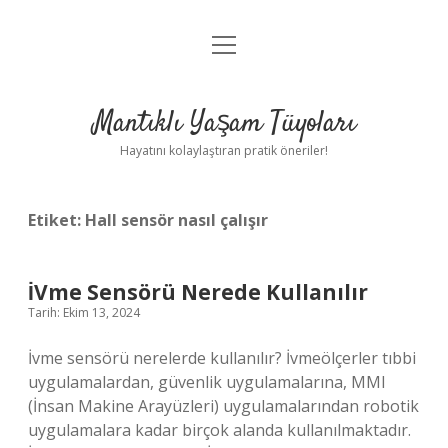
menüyü
Anasayfa
aç
Gizlilik Politikası
Mantıklı Yaşam Tüyoları
Yasal Uyarı
Hayatını kolaylaştıran pratik öneriler!
Hakkımızda
Etiket:
Hall sensör nasıl çalışır
İVme Sensörü Nerede Kullanılır
Tarih: Ekim 13, 2024
İvme sensörü nerelerde kullanılır? İvmeölçerler tıbbi
uygulamalardan, güvenlik uygulamalarına, MMI
(İnsan Makine Arayüzleri) uygulamalarından robotik
uygulamalara kadar birçok alanda kullanılmaktadır.