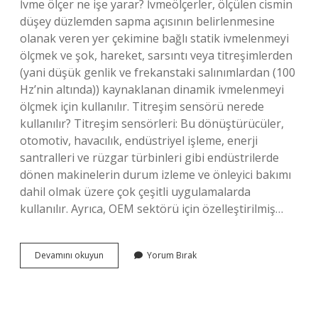
İvme ölçer ne işe yarar? İvmeölçerler, ölçülen cismin
düşey düzlemden sapma açısının belirlenmesine
olanak veren yer çekimine bağlı statik ivmelenmeyi
ölçmek ve şok, hareket, sarsıntı veya titreşimlerden
(yani düşük genlik ve frekanstaki salınımlardan (100
Hz’nin altında)) kaynaklanan dinamik ivmelenmeyi
ölçmek için kullanılır. Titreşim sensörü nerede
kullanılır? Titreşim sensörleri: Bu dönüştürücüler,
otomotiv, havacılık, endüstriyel işleme, enerji
santralleri ve rüzgar türbinleri gibi endüstrilerde
dönen makinelerin durum izleme ve önleyici bakımı
dahil olmak üzere çok çeşitli uygulamalarda
kullanılır. Ayrıca, OEM sektörü için özelleştirilmiş…
İVme
Devamını okuyun
Yorum Bırak
Sensörü
Nerede
Kullanılır