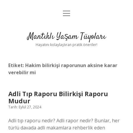
menüyü
Anasayfa
aç
Gizlilik Politikası
Mantıklı Yaşam Tüyoları
Yasal Uyarı
Hayatını kolaylaştıran pratik öneriler!
Hakkımızda
Etiket:
Hakim bilirkişi raporunun aksine karar
verebilir mi
Adli Tıp Raporu Bilirkişi Raporu
Mudur
Tarih: Eylül 27, 2024
Adli tıp raporu nedir? Adli rapor nedir? Bunlar, her
türlü davada adli makamlara rehberlik eden