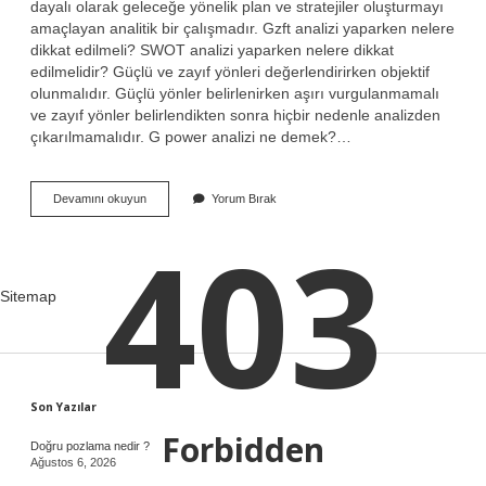
dayalı olarak geleceğe yönelik plan ve stratejiler oluşturmayı
amaçlayan analitik bir çalışmadır. Gzft analizi yaparken nelere
dikkat edilmeli? SWOT analizi yaparken nelere dikkat
edilmelidir? Güçlü ve zayıf yönleri değerlendirirken objektif
olunmalıdır. Güçlü yönler belirlenirken aşırı vurgulanmamalı
ve zayıf yönler belirlendikten sonra hiçbir nedenle analizden
çıkarılmamalıdır. G power analizi ne demek?…
Gzft
Devamını okuyun
Yorum Bırak
Analizi
403
Ne
Demek
Sitemap
Sidebar
Son Yazılar
Forbidden
Doğru pozlama nedir ?
Ağustos 6, 2026