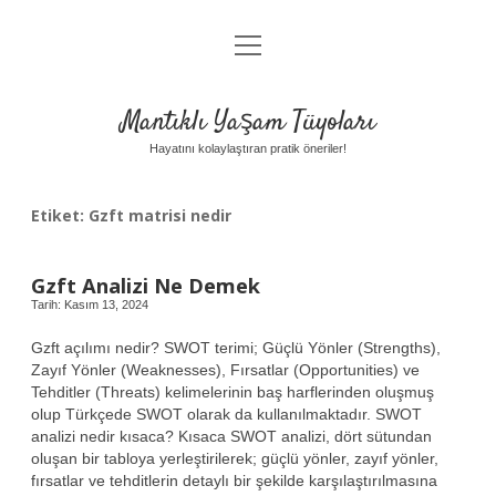
menüyü
Anasayfa
aç
Gizlilik Politikası
Mantıklı Yaşam Tüyoları
Yasal Uyarı
Hayatını kolaylaştıran pratik öneriler!
Hakkımızda
Etiket:
Gzft matrisi nedir
Gzft Analizi Ne Demek
Tarih: Kasım 13, 2024
Gzft açılımı nedir? SWOT terimi; Güçlü Yönler (Strengths),
Zayıf Yönler (Weaknesses), Fırsatlar (Opportunities) ve
Tehditler (Threats) kelimelerinin baş harflerinden oluşmuş
olup Türkçede SWOT olarak da kullanılmaktadır. SWOT
analizi nedir kısaca? Kısaca SWOT analizi, dört sütundan
oluşan bir tabloya yerleştirilerek; güçlü yönler, zayıf yönler,
fırsatlar ve tehditlerin detaylı bir şekilde karşılaştırılmasına