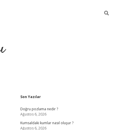
ı
Sidebar
Son Yazılar
hiltonbet yeni giriş
betexper güvenilir
Doğru pozlama nedir ?
Ağustos 6, 2026
Kumsaldaki kumlar nasıl oluşur ?
Ağustos 6, 2026