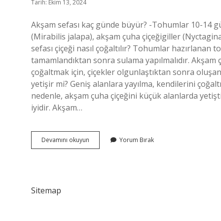
Tarih: Ekim 13, 2024
Akşam sefası kaç günde büyür? -Tohumlar 10-14 günd
(Mirabilis jalapa), akşam çuha çiçeğigiller (Nyctagin
sefası çiçeği nasıl çoğaltılır? Tohumlar hazırlanan to
tamamlandıktan sonra sulama yapılmalıdır. Akşam çuha
çoğaltmak için, çiçekler olgunlaştıktan sonra oluşan
yetişir mi? Geniş alanlara yayılma, kendilerini çoğal
nedenle, akşam çuha çiçeğini küçük alanlarda yeti
iyidir. Akşam…
Akşam
Devamını okuyun
Yorum Bırak
Sefası
Ne
Kadar
Uzar
Sitemap