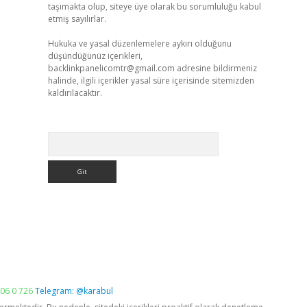
taşımakta olup, siteye üye olarak bu sorumluluğu kabul
etmiş sayılırlar.
Hukuka ve yasal düzenlemelere aykırı olduğunu
düşündüğünüz içerikleri,
backlinkpanelicomtr@gmail.com
adresine bildirmeniz
halinde, ilgili içerikler yasal süre içerisinde sitemizden
kaldırılacaktır.
Arama
06 0 726
Telegram: @karabul