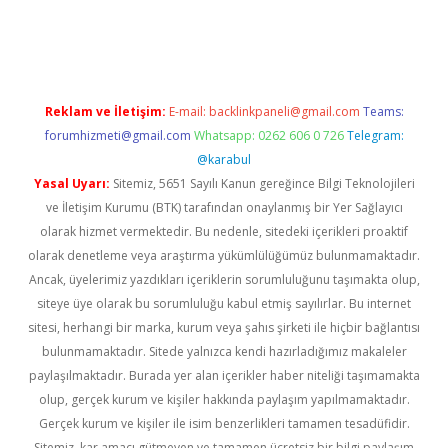
etexper güvenilir mi
elexbetgiris.org
Reklam ve İletişim:
E-mail:
backlinkpaneli@gmail.com
Teams:
forumhizmeti@gmail.com
Whatsapp: 0262 606 0 726
Telegram:
@karabul
Yasal Uyarı:
Sitemiz, 5651 Sayılı Kanun gereğince Bilgi Teknolojileri
ve İletişim Kurumu (BTK) tarafından onaylanmış bir Yer Sağlayıcı
olarak hizmet vermektedir. Bu nedenle, sitedeki içerikleri proaktif
olarak denetleme veya araştırma yükümlülüğümüz bulunmamaktadır.
Ancak, üyelerimiz yazdıkları içeriklerin sorumluluğunu taşımakta olup,
siteye üye olarak bu sorumluluğu kabul etmiş sayılırlar. Bu internet
sitesi, herhangi bir marka, kurum veya şahıs şirketi ile hiçbir bağlantısı
bulunmamaktadır. Sitede yalnızca kendi hazırladığımız makaleler
paylaşılmaktadır. Burada yer alan içerikler haber niteliği taşımamakta
olup, gerçek kurum ve kişiler hakkında paylaşım yapılmamaktadır.
Gerçek kurum ve kişiler ile isim benzerlikleri tamamen tesadüfidir.
Sitemiz, kar amacı gütmeyen ve tamamen ücretsiz bir bilgi paylaşım