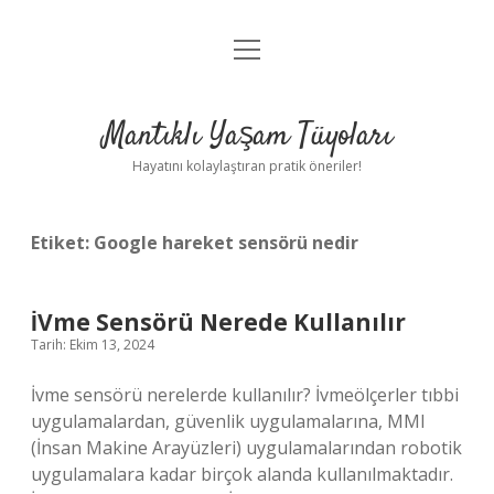
menüyü
Anasayfa
aç
Gizlilik Politikası
Mantıklı Yaşam Tüyoları
Yasal Uyarı
Hayatını kolaylaştıran pratik öneriler!
Hakkımızda
Etiket:
Google hareket sensörü nedir
İVme Sensörü Nerede Kullanılır
Tarih: Ekim 13, 2024
İvme sensörü nerelerde kullanılır? İvmeölçerler tıbbi
uygulamalardan, güvenlik uygulamalarına, MMI
(İnsan Makine Arayüzleri) uygulamalarından robotik
uygulamalara kadar birçok alanda kullanılmaktadır.