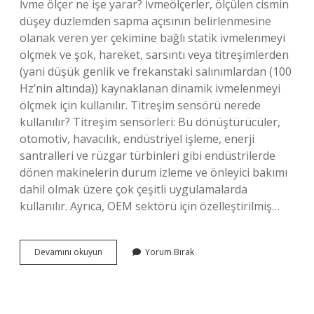
İvme ölçer ne işe yarar? İvmeölçerler, ölçülen cismin
düşey düzlemden sapma açısının belirlenmesine
olanak veren yer çekimine bağlı statik ivmelenmeyi
ölçmek ve şok, hareket, sarsıntı veya titreşimlerden
(yani düşük genlik ve frekanstaki salınımlardan (100
Hz’nin altında)) kaynaklanan dinamik ivmelenmeyi
ölçmek için kullanılır. Titreşim sensörü nerede
kullanılır? Titreşim sensörleri: Bu dönüştürücüler,
otomotiv, havacılık, endüstriyel işleme, enerji
santralleri ve rüzgar türbinleri gibi endüstrilerde
dönen makinelerin durum izleme ve önleyici bakımı
dahil olmak üzere çok çeşitli uygulamalarda
kullanılır. Ayrıca, OEM sektörü için özelleştirilmiş…
İVme
Devamını okuyun
Yorum Bırak
Sensörü
Nerede
Kullanılır