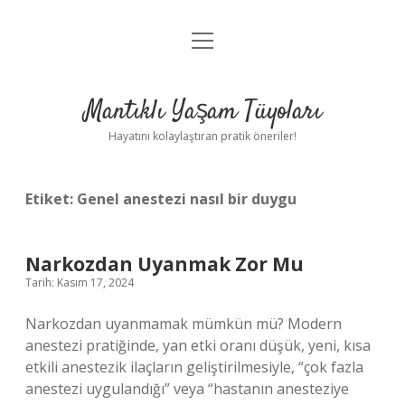
menüyü
Anasayfa
aç
Gizlilik Politikası
Mantıklı Yaşam Tüyoları
Yasal Uyarı
Hayatını kolaylaştıran pratik öneriler!
Hakkımızda
Etiket:
Genel anestezi nasıl bir duygu
Narkozdan Uyanmak Zor Mu
Tarih: Kasım 17, 2024
Narkozdan uyanmamak mümkün mü? Modern
anestezi pratiğinde, yan etki oranı düşük, yeni, kısa
etkili anestezik ilaçların geliştirilmesiyle, “çok fazla
anestezi uygulandığı” veya “hastanın anesteziye