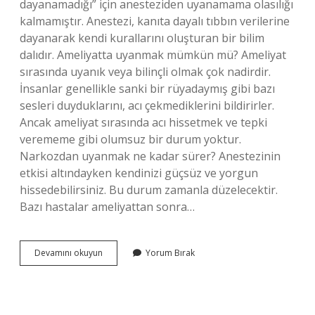
dayanamadığı” için anesteziden uyanamama olasılığı
kalmamıştır. Anestezi, kanıta dayalı tıbbın verilerine
dayanarak kendi kurallarını oluşturan bir bilim
dalıdır. Ameliyatta uyanmak mümkün mü? Ameliyat
sırasında uyanık veya bilinçli olmak çok nadirdir.
İnsanlar genellikle sanki bir rüyadaymış gibi bazı
sesleri duyduklarını, acı çekmediklerini bildirirler.
Ancak ameliyat sırasında acı hissetmek ve tepki
verememe gibi olumsuz bir durum yoktur.
Narkozdan uyanmak ne kadar sürer? Anestezinin
etkisi altındayken kendinizi güçsüz ve yorgun
hissedebilirsiniz. Bu durum zamanla düzelecektir.
Bazı hastalar ameliyattan sonra…
Narkozdan
Devamını okuyun
Yorum Bırak
Uyanmak
Zor
Mu