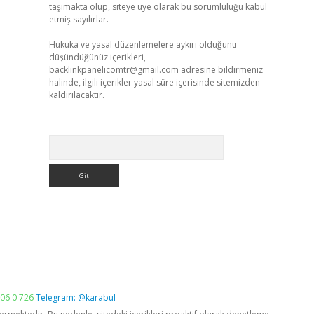
taşımakta olup, siteye üye olarak bu sorumluluğu kabul
etmiş sayılırlar.
Hukuka ve yasal düzenlemelere aykırı olduğunu
düşündüğünüz içerikleri,
backlinkpanelicomtr@gmail.com
adresine bildirmeniz
halinde, ilgili içerikler yasal süre içerisinde sitemizden
kaldırılacaktır.
Arama
06 0 726
Telegram: @karabul