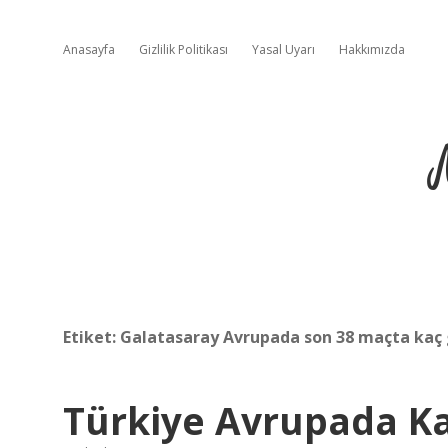
Anasayfa
Gizlilik Politikası
Yasal Uyarı
Hakkımızda
Etiket:
Galatasaray Avrupada son 38 maçta kaç g
Türkiye Avrupada Ka