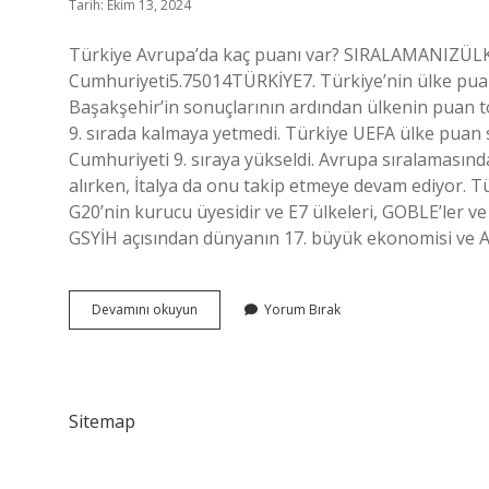
Tarih: Ekim 13, 2024
Türkiye Avrupa’da kaç puanı var? SIRALAMANIZÜ
Cumhuriyeti5.75014TÜRKİYE7. Türkiye’nin ülke pu
Başakşehir’in sonuçlarının ardından ülkenin puan t
9. sırada kalmaya yetmedi. Türkiye UEFA ülke puan 
Cumhuriyeti 9. sıraya yükseldi. Avrupa sıralamasınd
alırken, İtalya da onu takip etmeye devam ediyor. 
G20’nin kurucu üyesidir ve E7 ülkeleri, GOBLE’ler ve
GSYİH açısından dünyanın 17. büyük ekonomisi ve 
Türkiye
Devamını okuyun
Yorum Bırak
Avrupada
Kaçıncı
Sırada
Sitemap