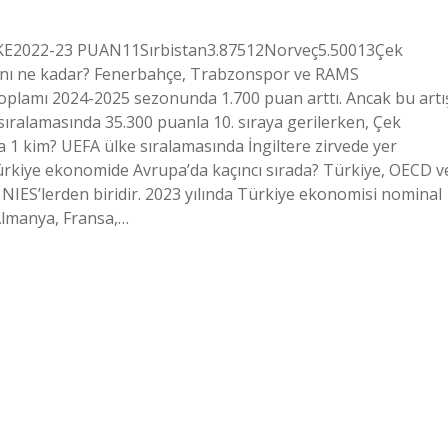
LKE2022-23 PUAN11Sırbistan3.87512Norveç5.50013Çek
anı ne kadar? Fenerbahçe, Trabzonspor ve RAMS
oplamı 2024-2025 sezonunda 1.700 puan arttı. Ancak bu artı
sıralamasında 35.300 puanla 10. sıraya gerilerken, Çek
a 1 kim? UEFA ülke sıralamasında İngiltere zirvede yer
Türkiye ekonomide Avrupa’da kaçıncı sırada? Türkiye, OECD v
 NIES’lerden biridir. 2023 yılında Türkiye ekonomisi nominal
Almanya, Fransa,…