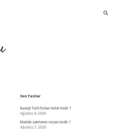
ı
Sidebar
Son Yazılar
hiltonbet yeni giriş
betexper güvenilir
Kuveyt Türk fonları helal midir ?
Ağustos 8, 2026
Madde satmanın cezası nedir ?
Ağustos 7, 2026