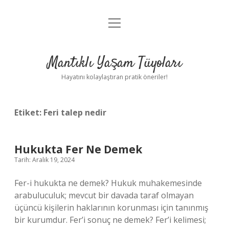
menüyü
Anasayfa
aç
Gizlilik Politikası
Mantıklı Yaşam Tüyoları
Yasal Uyarı
Hayatını kolaylaştıran pratik öneriler!
Hakkımızda
Etiket:
Feri talep nedir
Hukukta Fer Ne Demek
Tarih: Aralık 19, 2024
Fer-i hukukta ne demek? Hukuk muhakemesinde
arabuluculuk; mevcut bir davada taraf olmayan
üçüncü kişilerin haklarının korunması için tanınmış
bir kurumdur. Fer’i sonuç ne demek? Fer’i kelimesi;