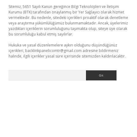
Sitemiz, 5651 Sayılı Kanun gereğince Bilgi Teknolojileri ve İletişim
Kurumu (BTK) tarafından onaylanmış bir Yer Sağlayıcı olarak hizmet
vermektedir. Bu nedenle, sitedeki içerikleri proaktif olarak denetleme
veya araştırma yükümlülüğümüz bulunmamaktadır. Ancak, üyelerimiz
yazdıkları içeriklerin sorumluluğunu taşımakta olup, siteye üye olarak
bu sorumluluğu kabul etmiş sayılırlar.
Hukuka ve yasal düzenlemelere aykırı olduğunu düşündüğünüz
içerikleri,
backlinkpanelicomtr@gmail.com
adresine bildirmeniz
halinde, ilgili içerikler yasal süre içerisinde sitemizden kaldırılacaktır.
Arama
nbet yeni giriş
betexper güvenilir mi
elexbetgiris.org