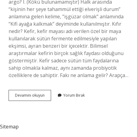
argo? I. (Kökü bulunamamıştır) Halk arasında
“kişinin her şeye tahammül ettiği elverişli durum”
anlamına gelen kelime, “işgüzar olmak” anlamında
“Kifi ayağa kalkmak” deyiminde kullanılmıştır. Kıfır
nedir? Kefir, kefir mayası adı verilen özel bir maya
kullanılarak sütün fermente edilmesiyle yapılan
ekşimsi, ayran benzeri bir içecektir. Bilimsel
araştırmalar kefirin birçok sağlık faydası olduğunu
göstermiştir. Kefir sadece sütün tüm faydalarına
sahip olmakla kalmaz, aynı zamanda probiyotik
özelliklere de sahiptir. Fakı ne anlama gelir? Arapça…
Kıfı
Devamını okuyun
Yorum Bırak
Kalkmak
Ne
Demek
Sitemap