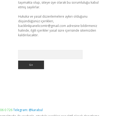
taşımakta olup, siteye üye olarak bu sorumluluğu kabul
etmiş sayılırlar.
Hukuka ve yasal düzenlemelere aykırı olduğunu
düşündüğünüz içerikleri,
backlinkpanelicomtr@gmail.com
adresine bildirmeniz
halinde, ilgili içerikler yasal süre içerisinde sitemizden
kaldırılacaktır.
Arama
06 0 726
Telegram: @karabul