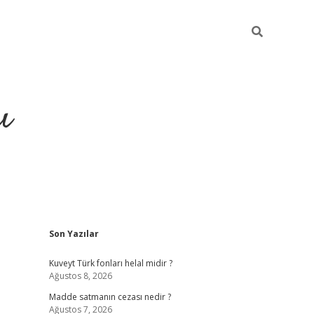
ı
Sidebar
Son Yazılar
hiltonbet yeni giriş
betexper güvenili
Kuveyt Türk fonları helal midir ?
Ağustos 8, 2026
Madde satmanın cezası nedir ?
Ağustos 7, 2026