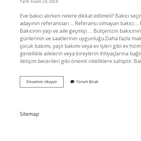
Tarih: Kasım 24, 2024
Eve bakıcı alırken nelere dikkat edilmeli? Bakıcı seçim
adayının referansları … Referansı olmayan bakıcı … 
Bakıcının yaşı ve aile geçmişi. … Bütçenizin bakıcının
günlerinin ve saatlerinin uygunluğu.Daha fazla makal
çocuk bakımı, yaşlı bakımı veya ev işleri gibi ev hizm
genellikle ailelerin veya bireylerin ihtiyaçlarına bağl
iletişim becerileri gibi önemli niteliklere sahiptir. 
Iyi
Devamını okuyun
Yorum Bırak
Bir
Bakıcı
Nasıl
Anlaşılır
Sitemap