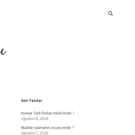
ı
Sidebar
Son Yazılar
hiltonbet yeni giriş
betexper güvenilir
Kuveyt Türk fonları helal midir ?
Ağustos 8, 2026
Madde satmanın cezası nedir ?
Ağustos 7, 2026