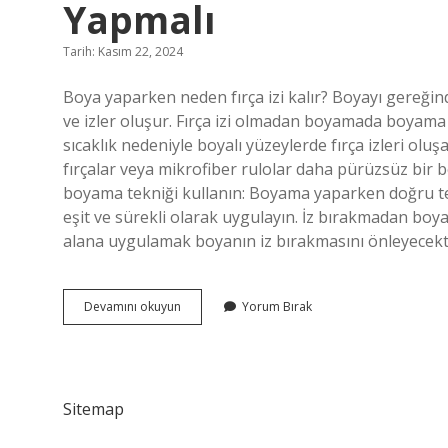
Yapmalı
Tarih: Kasım 22, 2024
Boya yaparken neden fırça izi kalır? Boyayı gereğin
ve izler oluşur. Fırça izi olmadan boyamada boyam
sıcaklık nedeniyle boyalı yüzeylerde fırça izleri olu
fırçalar veya mikrofiber rulolar daha pürüzsüz bir bo
boyama tekniği kullanın: Boyama yaparken doğru te
eşit ve sürekli olarak uygulayın. İz bırakmadan boya
alana uygulamak boyanın iz bırakmasını önleyecekt
Boya
Devamını okuyun
Yorum Bırak
Yaparken
Fırça
Izi
Kalmaması
Için
Sitemap
Ne
Yapmalı