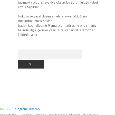
taşımakta olup, siteye üye olarak bu sorumluluğu kabul
etmiş sayılırlar.
Hukuka ve yasal düzenlemelere aykırı olduğunu
düşündüğünüz içerikleri,
backlinkpanelicomtr@gmail.com
adresine bildirmeniz
halinde, ilgili içerikler yasal süre içerisinde sitemizden
kaldırılacaktır.
Arama
06 0 726
Telegram: @karabul