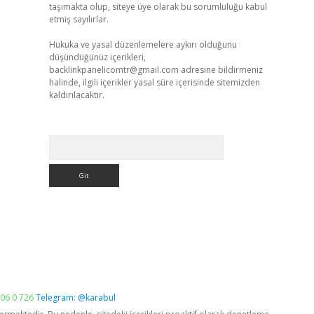
taşımakta olup, siteye üye olarak bu sorumluluğu kabul
etmiş sayılırlar.
Hukuka ve yasal düzenlemelere aykırı olduğunu
düşündüğünüz içerikleri,
backlinkpanelicomtr@gmail.com
adresine bildirmeniz
halinde, ilgili içerikler yasal süre içerisinde sitemizden
kaldırılacaktır.
Arama
06 0 726
Telegram: @karabul