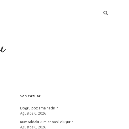
ı
Sidebar
Son Yazılar
hiltonbet yeni giriş
betexper güvenili
Doğru pozlama nedir ?
Ağustos 6, 2026
Kumsaldaki kumlar nasıl oluşur ?
Ağustos 6, 2026