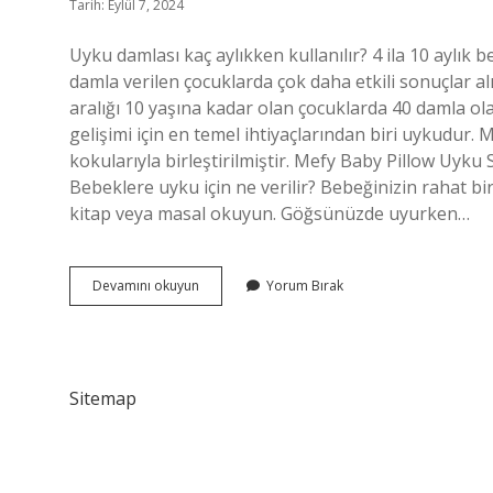
Tarih: Eylül 7, 2024
Uyku damlası kaç aylıkken kullanılır? 4 ila 10 aylı
damla verilen çocuklarda çok daha etkili sonuçlar al
aralığı 10 yaşına kadar olan çocuklarda 40 damla olar
gelişimi için en temel ihtiyaçlarından biri uykudur.
kokularıyla birleştirilmiştir. Mefy Baby Pillow Uyku S
Bebeklere uyku için ne verilir? Bebeğinizin rahat bir
kitap veya masal okuyun. Göğsünüzde uyurken…
Bebekler
Devamını okuyun
Yorum Bırak
Için
Uyku
Damlası
Var
Mı
Sitemap