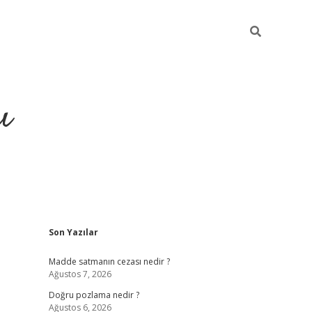
ı
Sidebar
Son Yazılar
hiltonbet yeni giriş
betexper güvenili
Madde satmanın cezası nedir ?
Ağustos 7, 2026
Doğru pozlama nedir ?
Ağustos 6, 2026