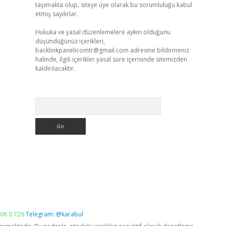
taşımakta olup, siteye üye olarak bu sorumluluğu kabul
etmiş sayılırlar.
Hukuka ve yasal düzenlemelere aykırı olduğunu
düşündüğünüz içerikleri,
backlinkpanelicomtr@gmail.com
adresine bildirmeniz
halinde, ilgili içerikler yasal süre içerisinde sitemizden
kaldırılacaktır.
Arama
06 0 726
Telegram: @karabul