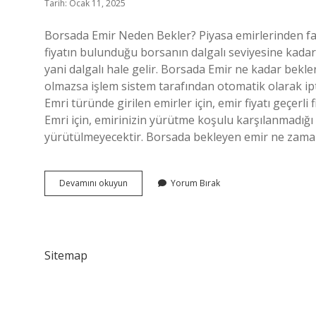
Tarih: Ocak 11, 2025
Borsada Emir Neden Bekler? Piyasa emirlerinden farklı
fiyatın bulunduğu borsanın dalgalı seviyesine kadar 
yani dalgalı hale gelir. Borsada Emir ne kadar bekle
olmazsa işlem sistem tarafından otomatik olarak ipt
Emri türünde girilen emirler için, emir fiyatı geçerl
Emri için, emirinizin yürütme koşulu karşılanmadığı iç
yürütülmeyecektir. Borsada bekleyen emir ne zama
Borsada
Devamını okuyun
Yorum Bırak
Emir
Neden
Beklemede
Sitemap