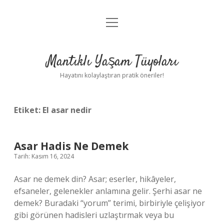
menüyü
Anasayfa
aç
Gizlilik Politikası
Mantıklı Yaşam Tüyoları
Yasal Uyarı
Hayatını kolaylaştıran pratik öneriler!
Hakkımızda
Etiket:
El asar nedir
Asar Hadis Ne Demek
Tarih: Kasım 16, 2024
Asar ne demek din? Asar; eserler, hikâyeler,
efsaneler, gelenekler anlamına gelir. Şerhi asar ne
demek? Buradaki “yorum” terimi, birbiriyle çelişiyor
gibi görünen hadisleri uzlaştırmak veya bu