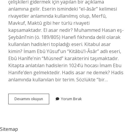
çelişkileri gidermek için yapılan bir açıklama
anlamına gelir. Eserin ismindeki “el-âsâr” kelimesi
rivayetler anlamında kullanılmış olup, Merfû,
Mavkuf, Maktû gibi her türlü rivayeti
kapsamaktadır. El asar nedir? Muhammed Hasan eş-
Şeybânî’nin (ö. 189/805) Hanefi fıkhında delil olarak
kullanılan hadisleri topladığı eseri. Kitabul asar
kimin? İmam Ebû Yûsuf’un “Kitâbü’l-Âsâr” adlı eseri,
Ebû Hanîfe’nin “Müsned” karakterini taşımaktadır.
Kitapta anlatılan hadislerin 1024’ü hocası İmam Ebu
Hanife’den gelmektedir. Hadis asar ne demek? Hadis
anlamında kullanılan bir terim. Sözlükte “bir…
Asar
Devamını okuyun
Yorum Bırak
Hadis
Ne
Demek
Sitemap