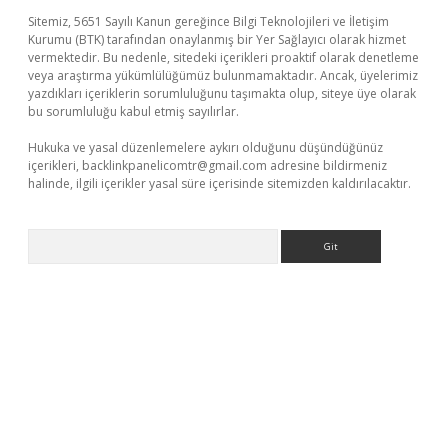
Sitemiz, 5651 Sayılı Kanun gereğince Bilgi Teknolojileri ve İletişim
Kurumu (BTK) tarafından onaylanmış bir Yer Sağlayıcı olarak hizmet
vermektedir. Bu nedenle, sitedeki içerikleri proaktif olarak denetleme
veya araştırma yükümlülüğümüz bulunmamaktadır. Ancak, üyelerimiz
yazdıkları içeriklerin sorumluluğunu taşımakta olup, siteye üye olarak
bu sorumluluğu kabul etmiş sayılırlar.
Hukuka ve yasal düzenlemelere aykırı olduğunu düşündüğünüz
içerikleri,
backlinkpanelicomtr@gmail.com
adresine bildirmeniz
halinde, ilgili içerikler yasal süre içerisinde sitemizden kaldırılacaktır.
Arama
ltonbet yeni giriş
betexper güvenilir mi
elexbetgiris.org