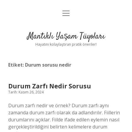
menüyü
Anasayfa
aç
Gizlilik Politikası
Mantıklı Yaşam Tüyoları
Yasal Uyarı
Hayatını kolaylaştıran pratik öneriler!
Hakkımızda
Etiket:
Durum sorusu nedir
Durum Zarfı Nedir Sorusu
Tarih: Kasım 26, 2024
Durum zarfı nedir ve örnek? Durum zarfı aynı
zamanda durum zarfı olarak da adlandırılır. Fiillerin
durumlarını açıklar. Fiilde ifade edilen eylemin nasıl
gerçekleştirildiğini belirten kelimelere durum