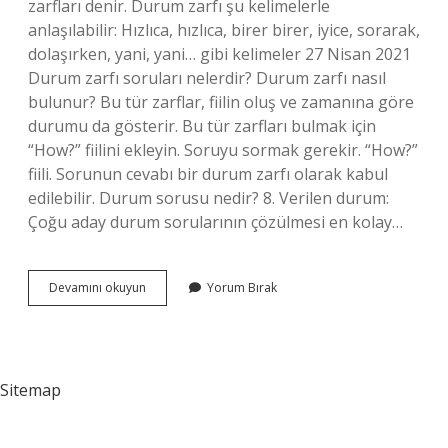
zarfları denir. Durum zarfı şu kelimelerle
anlaşılabilir: Hızlıca, hızlıca, birer birer, iyice, sorarak,
dolaşırken, yani, yani… gibi kelimeler 27 Nisan 2021
Durum zarfı soruları nelerdir? Durum zarfı nasıl
bulunur? Bu tür zarflar, fiilin oluş ve zamanına göre
durumu da gösterir. Bu tür zarfları bulmak için
“How?” fiilini ekleyin. Soruyu sormak gerekir. “How?”
fiili. Sorunun cevabı bir durum zarfı olarak kabul
edilebilir. Durum sorusu nedir? 8. Verilen durum:
Çoğu aday durum sorularının çözülmesi en kolay…
Durum
Devamını okuyun
Yorum Bırak
Zarfı
Nedir
Sorusu
Sitemap