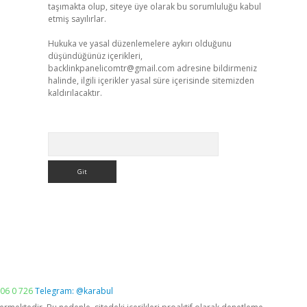
taşımakta olup, siteye üye olarak bu sorumluluğu kabul
etmiş sayılırlar.
Hukuka ve yasal düzenlemelere aykırı olduğunu
düşündüğünüz içerikleri,
backlinkpanelicomtr@gmail.com
adresine bildirmeniz
halinde, ilgili içerikler yasal süre içerisinde sitemizden
kaldırılacaktır.
Arama
06 0 726
Telegram: @karabul