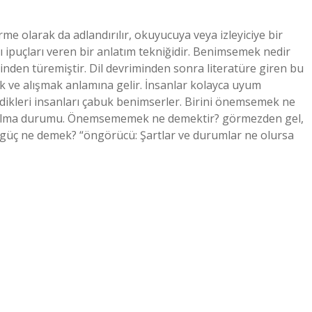
olarak da adlandırılır, okuyucuya veya izleyiciye bir
 ipuçları veren bir anlatım tekniğidir. Benimsemek nedir
nden türemiştir. Dil devriminden sonra literatüre giren bu
ek ve alışmak anlamına gelir. İnsanlar kolayca uyum
bildikleri insanları çabuk benimserler. Birini önemsemek ne
z olma durumu. Önemsememek ne demektir? görmezden gel,
üç ne demek? “öngörücü: Şartlar ve durumlar ne olursa