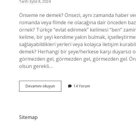
Tarih: Eylül 8, 2024
Önseme ne demek? Önsezi, aynı zamanda haber verme 
romanda veya filmde ne olacağına dair önceden bazı
örnek? Türkçe “evlat edinmek” kelimesi “ben” zamiri
kelime, bir şeyi kendime yakın bulmak, içselleştirm
sağlayabildikleri yerleri veya kolayca iletişim kura
demek? Herhangi bir şeye/herkese karşı duyarsı
görmezden gel, görmezden gel, görmezden gel. Öng
olsun gerekli.…
Önsemek
Devamını okuyun
14 Yorum
Ne
Demek
Sitemap