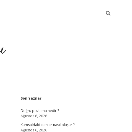
ı
Sidebar
Son Yazılar
hiltonbet yeni giriş
betexper güvenili
Doğru pozlama nedir ?
Ağustos 6, 2026
Kumsaldaki kumlar nasıl oluşur ?
Ağustos 6, 2026