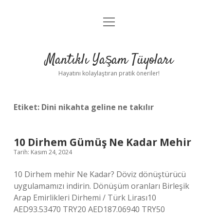
menüyü
Anasayfa
aç
Gizlilik Politikası
Mantıklı Yaşam Tüyoları
Yasal Uyarı
Hayatını kolaylaştıran pratik öneriler!
Hakkımızda
Etiket:
Dini nikahta geline ne takılır
10 Dirhem Gümüş Ne Kadar Mehir
Tarih: Kasım 24, 2024
10 Dirhem mehir Ne Kadar? Döviz dönüştürücü
uygulamamızı indirin. Dönüşüm oranları Birleşik
Arap Emirlikleri Dirhemi / Türk Lirası10
AED93.53470 TRY20 AED187.06940 TRY50