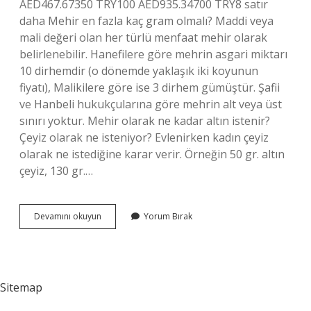
AED467.67350 TRY100 AED935.34700 TRY8 satır
daha Mehir en fazla kaç gram olmalı? Maddi veya
mali değeri olan her türlü menfaat mehir olarak
belirlenebilir. Hanefilere göre mehrin asgari miktarı
10 dirhemdir (o dönemde yaklaşık iki koyunun
fiyatı), Malikilere göre ise 3 dirhem gümüştür. Şafii
ve Hanbeli hukukçularına göre mehrin alt veya üst
sınırı yoktur. Mehir olarak ne kadar altın istenir?
Çeyiz olarak ne isteniyor? Evlenirken kadın çeyiz
olarak ne istediğine karar verir. Örneğin 50 gr. altın
çeyiz, 130 gr.…
10
Devamını okuyun
Yorum Bırak
Dirhem
Gümüş
Ne
Kadar
Mehir
Sitemap