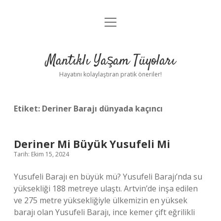
menüyü
Anasayfa
aç
Gizlilik Politikası
Mantıklı Yaşam Tüyoları
Yasal Uyarı
Hayatını kolaylaştıran pratik öneriler!
Hakkımızda
Etiket:
Deriner Barajı dünyada kaçıncı
Deriner Mi Büyük Yusufeli Mi
Tarih: Ekim 15, 2024
Yusufeli Barajı en büyük mü? Yusufeli Barajı’nda su
yüksekliği 188 metreye ulaştı. Artvin’de inşa edilen
ve 275 metre yüksekliğiyle ülkemizin en yüksek
barajı olan Yusufeli Barajı, ince kemer çift eğrilikli