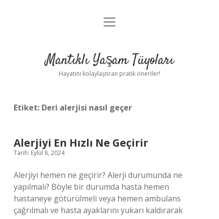
menüyü
Anasayfa
aç
Gizlilik Politikası
Mantıklı Yaşam Tüyoları
Yasal Uyarı
Hayatını kolaylaştıran pratik öneriler!
Hakkımızda
Etiket:
Deri alerjisi nasıl geçer
Alerjiyi En Hızlı Ne Geçirir
Tarih: Eylül 8, 2024
Alerjiyi hemen ne geçirir? Alerji durumunda ne
yapılmalı? Böyle bir durumda hasta hemen
hastaneye götürülmeli veya hemen ambulans
çağrılmalı ve hasta ayaklarını yukarı kaldırarak