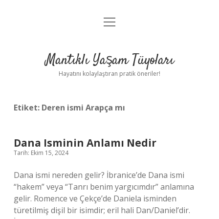
menüyü
Anasayfa
aç
Gizlilik Politikası
Mantıklı Yaşam Tüyoları
Yasal Uyarı
Hayatını kolaylaştıran pratik öneriler!
Hakkımızda
Etiket:
Deren ismi Arapça mı
Dana Isminin Anlamı Nedir
Tarih: Ekim 15, 2024
Dana ismi nereden gelir? İbranice’de Dana ismi
“hakem” veya “Tanrı benim yargıcımdır” anlamına
gelir. Romence ve Çekçe’de Daniela isminden
türetilmiş dişil bir isimdir; eril hali Dan/Daniel’dir.