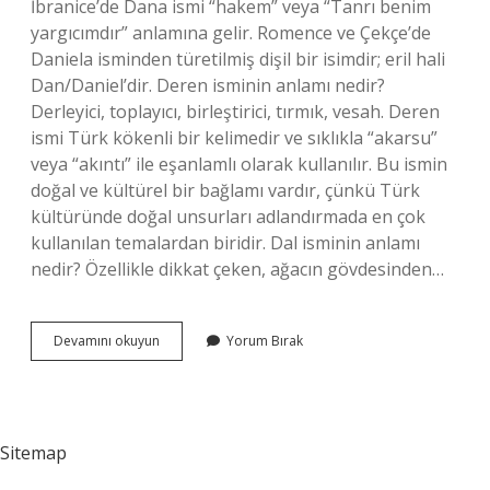
İbranice’de Dana ismi “hakem” veya “Tanrı benim
yargıcımdır” anlamına gelir. Romence ve Çekçe’de
Daniela isminden türetilmiş dişil bir isimdir; eril hali
Dan/Daniel’dir. Deren isminin anlamı nedir?
Derleyici, toplayıcı, birleştirici, tırmık, vesah. Deren
ismi Türk kökenli bir kelimedir ve sıklıkla “akarsu”
veya “akıntı” ile eşanlamlı olarak kullanılır. Bu ismin
doğal ve kültürel bir bağlamı vardır, çünkü Türk
kültüründe doğal unsurları adlandırmada en çok
kullanılan temalardan biridir. Dal isminin anlamı
nedir? Özellikle dikkat çeken, ağacın gövdesinden…
Dana
Devamını okuyun
Yorum Bırak
Isminin
Anlamı
Nedir
Sitemap