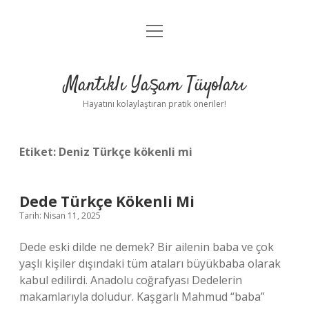
menüyü
Anasayfa
aç
Gizlilik Politikası
Mantıklı Yaşam Tüyoları
Yasal Uyarı
Hayatını kolaylaştıran pratik öneriler!
Hakkımızda
Etiket:
Deniz Türkçe kökenli mi
Dede Türkçe Kökenli Mi
Tarih: Nisan 11, 2025
Dede eski dilde ne demek? Bir ailenin baba ve çok
yaşlı kişiler dışındaki tüm ataları büyükbaba olarak
kabul edilirdi. Anadolu coğrafyası Dedelerin
makamlarıyla doludur. Kaşgarlı Mahmud “baba”