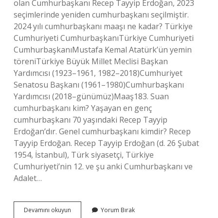
olan Cumhurbaşkanı Recep Tayyip Erdoğan, 2023
seçimlerinde yeniden cumhurbaşkanı seçilmiştir.
2024 yılı cumhurbaşkanı maaşı ne kadar? Türkiye
Cumhuriyeti CumhurbaşkanıTürkiye Cumhuriyeti
CumhurbaşkanıMustafa Kemal Atatürk’ün yemin
töreniTürkiye Büyük Millet Meclisi Başkan
Yardımcısı (1923–1961, 1982–2018)Cumhuriyet
Senatosu Başkanı (1961–1980)Cumhurbaşkanı
Yardımcısı (2018–günümüz)Maaş183. Suan
cumhurbaşkanı kim? Yaşayan en genç
cumhurbaşkanı 70 yaşındaki Recep Tayyip
Erdoğan’dır. Genel cumhurbaşkanı kimdir? Recep
Tayyip Erdoğan. Recep Tayyip Erdoğan (d. 26 Şubat
1954, İstanbul), Türk siyasetçi, Türkiye
Cumhuriyeti’nin 12. ve şu anki Cumhurbaşkanı ve
Adalet…
Devlet
Devamını okuyun
Yorum Bırak