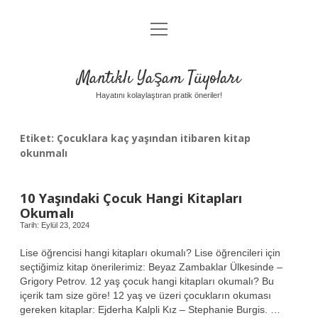
menüyü
Anasayfa
aç
Gizlilik Politikası
Mantıklı Yaşam Tüyoları
Yasal Uyarı
Hayatını kolaylaştıran pratik öneriler!
Hakkımızda
Etiket:
Çocuklara kaç yaşından itibaren kitap
okunmalı
10 Yaşındaki Çocuk Hangi Kitapları
Okumalı
Tarih: Eylül 23, 2024
Lise öğrencisi hangi kitapları okumalı? Lise öğrencileri için
seçtiğimiz kitap önerilerimiz: Beyaz Zambaklar Ülkesinde –
Grigory Petrov. 12 yaş çocuk hangi kitapları okumalı? Bu
içerik tam size göre! 12 yaş ve üzeri çocukların okuması
gereken kitaplar: Ejderha Kalpli Kız – Stephanie Burgis. …