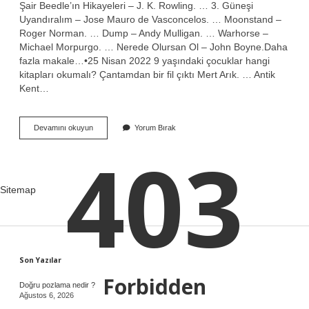
Şair Beedle’ın Hikayeleri – J. K. Rowling. … 3. Güneşi
Uyandıralım – Jose Mauro de Vasconcelos. … Moonstand –
Roger Norman. … Dump – Andy Mulligan. … Warhorse –
Michael Morpurgo. … Nerede Olursan Ol – John Boyne.Daha
fazla makale…•25 Nisan 2022 9 yaşındaki çocuklar hangi
kitapları okumalı? Çantamdan bir fil çıktı Mert Arık. … Antik
Kent…
10
Devamını okuyun
Yorum Bırak
Yaşındaki
403
Çocuk
Hangi
Kitapları
Okumalı
Sitemap
Sidebar
Son Yazılar
Forbidden
Doğru pozlama nedir ?
Ağustos 6, 2026