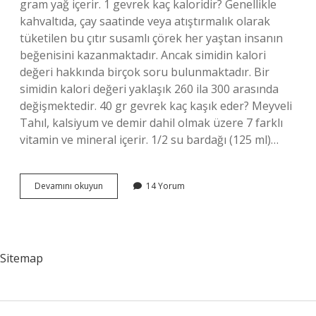
gram yağ içerir. 1 gevrek kaç kaloridir? Genellikle
kahvaltıda, çay saatinde veya atıştırmalık olarak
tüketilen bu çıtır susamlı çörek her yaştan insanın
beğenisini kazanmaktadır. Ancak simidin kalori
değeri hakkında birçok soru bulunmaktadır. Bir
simidin kalori değeri yaklaşık 260 ila 300 arasında
değişmektedir. 40 gr gevrek kaç kaşık eder? Meyveli
Tahıl, kalsiyum ve demir dahil olmak üzere 7 farklı
vitamin ve mineral içerir. 1/2 su bardağı (125 ml)…
2
Devamını okuyun
14 Yorum
Kase
Gevrek
Kaç
Kalori
Sitemap