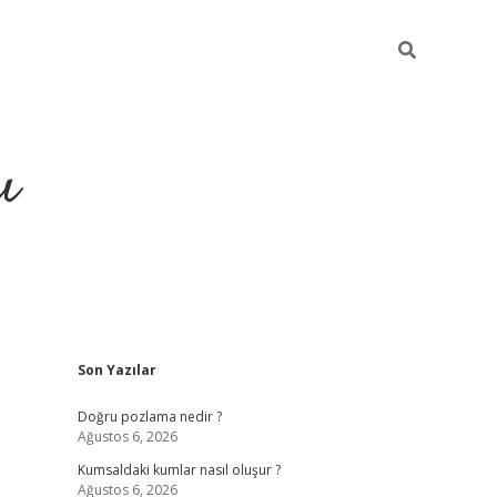
ı
Sidebar
Son Yazılar
hiltonbet yeni giriş
betexper güven
Doğru pozlama nedir ?
Ağustos 6, 2026
Kumsaldaki kumlar nasıl oluşur ?
Ağustos 6, 2026