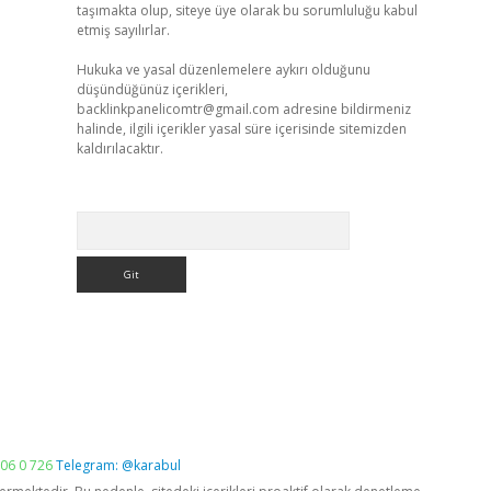
taşımakta olup, siteye üye olarak bu sorumluluğu kabul
etmiş sayılırlar.
Hukuka ve yasal düzenlemelere aykırı olduğunu
düşündüğünüz içerikleri,
backlinkpanelicomtr@gmail.com
adresine bildirmeniz
halinde, ilgili içerikler yasal süre içerisinde sitemizden
kaldırılacaktır.
Arama
06 0 726
Telegram: @karabul