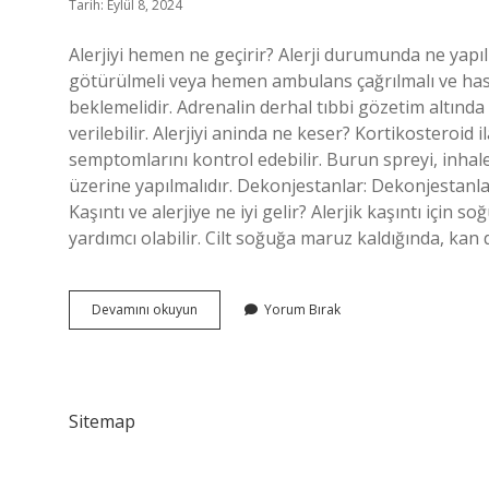
Tarih: Eylül 8, 2024
Alerjiyi hemen ne geçirir? Alerji durumunda ne ya
götürülmeli veya hemen ambulans çağrılmalı ve hast
beklemelidir. Adrenalin derhal tıbbi gözetim altınd
verilebilir. Alerjiyi aninda ne keser? Kortikosteroid il
semptomlarını kontrol edebilir. Burun spreyi, inhaler
üzerine yapılmalıdır. Dekonjestanlar: Dekonjestanlar
Kaşıntı ve alerjiye ne iyi gelir? Alerjik kaşıntı için
yardımcı olabilir. Cilt soğuğa maruz kaldığında, kan
Alerjiyi
Devamını okuyun
Yorum Bırak
En
Hızlı
Ne
Geçirir
Sitemap