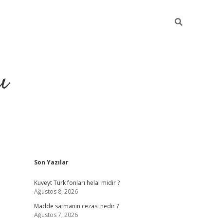
ı
Sidebar
Son Yazılar
hiltonbet yeni giriş
betexper güvenili
Kuveyt Türk fonları helal midir ?
Ağustos 8, 2026
Madde satmanın cezası nedir ?
Ağustos 7, 2026