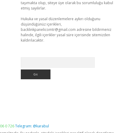
taşımakta olup, siteye üye olarak bu sorumluluğu kabul
etmiş sayılırlar.
Hukuka ve yasal düzenlemelere aykırı olduğunu
düşündüğünüz içerikleri,
backlinkpanelicomtr@gmail.com
adresine bildirmeniz
halinde, ilgili içerikler yasal süre içerisinde sitemizden
kaldırılacaktır.
Arama
06 0 726
Telegram: @karabul