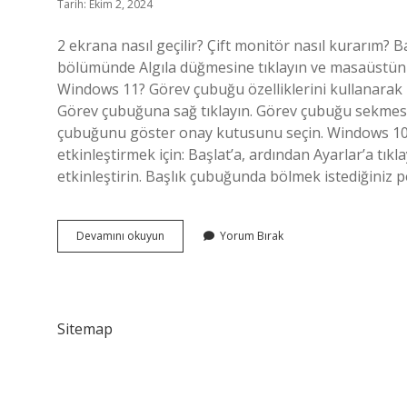
Tarih: Ekim 2, 2024
2 ekrana nasıl geçilir? Çift monitör nasıl kurarım? 
bölümünde Algıla düğmesine tıklayın ve masaüstünüzü
Windows 11? Görev çubuğu özelliklerini kullanarak 
Görev çubuğuna sağ tıklayın. Görev çubuğu sekmesi
çubuğunu göster onay kutusunu seçin. Windows 10 ç
etkinleştirmek için: Başlat’a, ardından Ayarlar’a tık
etkinleştirin. Başlık çubuğunda bölmek istediğiniz
Çift
Devamını okuyun
Yorum Bırak
Ekran
Nasıl
Yapılır
Sitemap