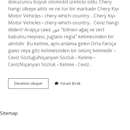
dokuzuncu büyük otomobil üreticisi oldu. Chery
hangi ülkeye aittir ve ne tür bir markadır Chery Kıyı
Motor Vehicles › chery-which-country …Chery Kıyı
Motor Vehicles › chery-which-country… Ceviz hangi
dilden? Arapça cawz جوز “bilinen ağaç ve sert
kabuklu meyvesi, juglans regia” kelimesinden bir
alıntıdır. Bu kelime, aynı anlama gelen Orta Farsça
gawz veya gōz kelimesinden bir ödünç kelimedir –
Ceviz SözlüğüNişanyan Sözlük › Kelime ›
CevizNişanyan Sözlük › Kelime › Ceviz…
Çerez
Devamını okuyun
Yorum Bırak
Hangi
Dilde
Sitemap