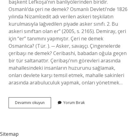
başkent Lefkoşa’nın banliyölerinden biridir.
Osmanlı’da çeri ne demek? Osmanlı Devleti’nde 1826
yılında Nizamîcedit adı verilen askeri teşkilatın
kurulmasıyla lağvedilen piyade asker sınıfı. 2. Bu
askeri sınıftan olan er” (2005, s. 2165). Demiray, çeri
için “er” tanımını yapmıştır. Çeri ne demek
Osmanlıca? (Tür. ). ─ Asker, savaşçı. Çingenelerde
çeribaşı ne demek? Ceribashi, babadan oğula geçen
bir tür saltanattır. Çeribaşı’nın görevleri arasında
mahallesindeki insanların huzurunu sağlamak,
onları devlete karşı temsil etmek, mahalle sakinleri
arasında arabuluculuk yapmak, onları yönetmek…
Çeri
Devamını okuyun
Yorum Bırak
Asker
Ne
Demek
Sitemap