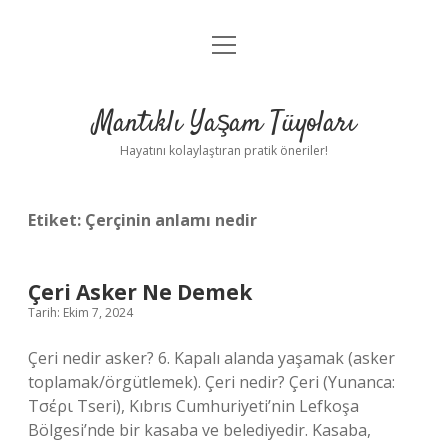
menüyü
Anasayfa
aç
Gizlilik Politikası
Mantıklı Yaşam Tüyoları
Yasal Uyarı
Hayatını kolaylaştıran pratik öneriler!
Hakkımızda
Etiket:
Çerçinin anlamı nedir
Çeri Asker Ne Demek
Tarih: Ekim 7, 2024
Çeri nedir asker? 6. Kapalı alanda yaşamak (asker
toplamak/örgütlemek). Çeri nedir? Çeri (Yunanca:
Tσέρι Tseri), Kıbrıs Cumhuriyeti’nin Lefkoşa
Bölgesi’nde bir kasaba ve belediyedir. Kasaba,