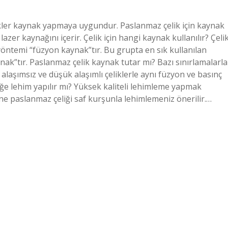
ikler kaynak yapmaya uygundur. Paslanmaz çelik için kaynak
azer kaynağını içerir. Çelik için hangi kaynak kullanılır? Çeli
ntemi “füzyon kaynak”tır. Bu grupta en sık kullanılan
ak”tır. Paslanmaz çelik kaynak tutar mı? Bazı sınırlamalarla
r, alaşımsız ve düşük alaşımlı çeliklerle aynı füzyon ve basınç
iğe lehim yapılır mı? Yüksek kaliteli lehimleme yapmak
ine paslanmaz çeliği saf kurşunla lehimlemeniz önerilir.…