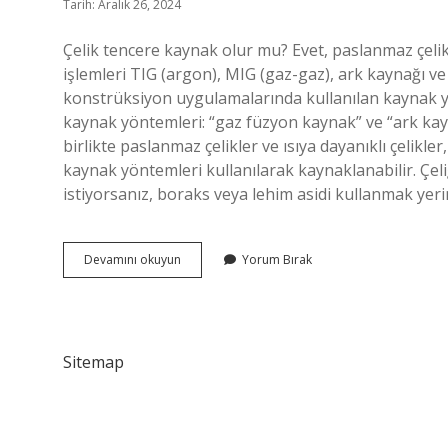
Tarih: Aralık 26, 2024
Çelik tencere kaynak olur mu? Evet, paslanmaz çel
işlemleri TIG (argon), MIG (gaz-gaz), ark kaynağı ve l
konstrüksiyon uygulamalarında kullanılan kaynak yö
kaynak yöntemleri: “gaz füzyon kaynak” ve “ark kayn
birlikte paslanmaz çelikler ve ısıya dayanıklı çelikle
kaynak yöntemleri kullanılarak kaynaklanabilir. Çel
istiyorsanız, boraks veya lehim asidi kullanmak yer
Çelik
Devamını okuyun
Yorum Bırak
Tencereye
Kaynak
Yapılır
Mı
Sitemap