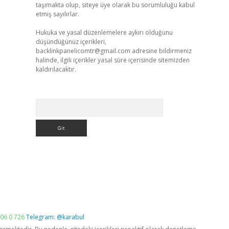
taşımakta olup, siteye üye olarak bu sorumluluğu kabul
etmiş sayılırlar.
Hukuka ve yasal düzenlemelere aykırı olduğunu
düşündüğünüz içerikleri,
backlinkpanelicomtr@gmail.com
adresine bildirmeniz
halinde, ilgili içerikler yasal süre içerisinde sitemizden
kaldırılacaktır.
Arama
06 0 726
Telegram: @karabul