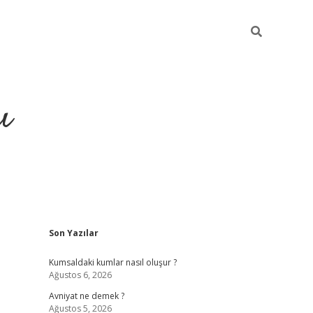
ı
Sidebar
Son Yazılar
iltonbet yeni giriş
betexper güvenilir mi
elexbetgiris.org
Kumsaldaki kumlar nasıl oluşur ?
Ağustos 6, 2026
Avniyat ne demek ?
Ağustos 5, 2026