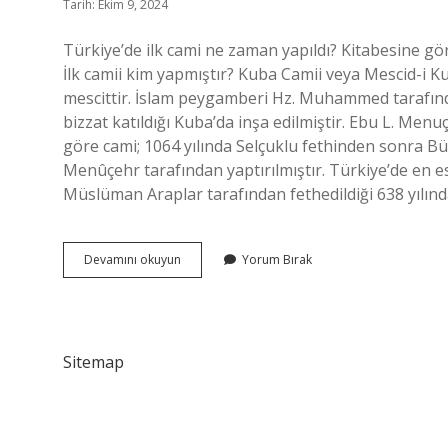
Tarih: Ekim 9, 2024
Türkiye’de ilk cami ne zaman yapıldı? Kitabesine gör
İlk camii kim yapmıştır? Kuba Camii veya Mescid-i Kuba (Arapça: مسجد قباء: Mescid-i Kuba), İs
mescittir. İslam peygamberi Hz. Muhammed tarafınd
bizzat katıldığı Kuba’da inşa edilmiştir. Ebu L. Me
göre cami; 1064 yılında Selçuklu fethinden sonra Bü
Menûçehr tarafından yaptırılmıştır. Türkiye’de en e
Müslüman Araplar tarafından fethedildiği 638 yılınd
Türkiyede
Devamını okuyun
Yorum Bırak
Ilk
Camiyi
Kim
Yaptı
Sitemap