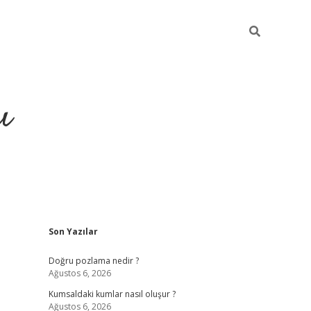
ı
Sidebar
Son Yazılar
hiltonbet yeni giriş
betexper güvenilir
Doğru pozlama nedir ?
Ağustos 6, 2026
Kumsaldaki kumlar nasıl oluşur ?
Ağustos 6, 2026