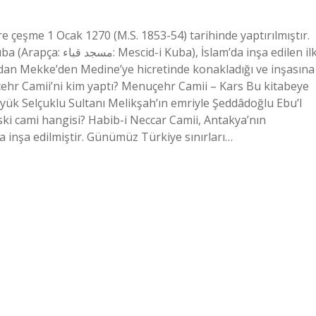
e çeşme 1 Ocak 1270 (M.S. 1853-54) tarihinde yaptırılmıştır.
lam’da inşa edilen ilk
an Mekke’den Medine’ye hicretinde konakladığı ve inşasına
nuçehr Camii’ni kim yaptı? Menuçehr Camii – Kars Bu kitabeye
yük Selçuklu Sultanı Melikşah’ın emriyle Şeddâdoğlu Ebu’l
ski cami hangisi? Habib-i Neccar Camii, Antakya’nın
a inşa edilmiştir. Günümüz Türkiye sınırları…