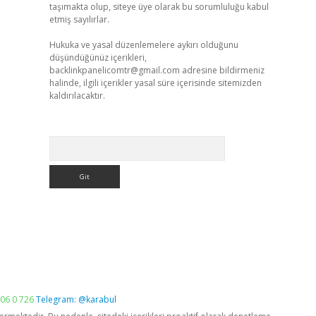
taşımakta olup, siteye üye olarak bu sorumluluğu kabul
etmiş sayılırlar.
Hukuka ve yasal düzenlemelere aykırı olduğunu
düşündüğünüz içerikleri,
backlinkpanelicomtr@gmail.com
adresine bildirmeniz
halinde, ilgili içerikler yasal süre içerisinde sitemizden
kaldırılacaktır.
Arama
06 0 726
Telegram: @karabul